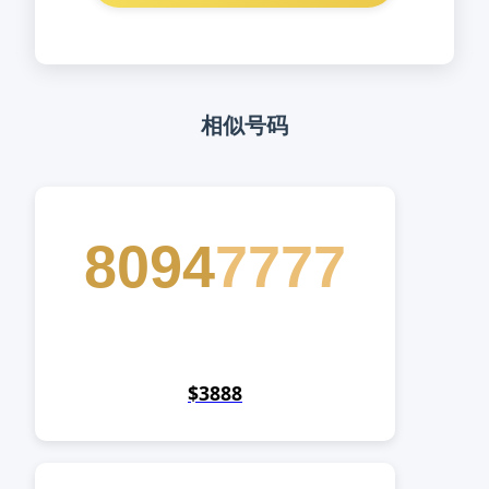
相似号码
8094
7777
$3888