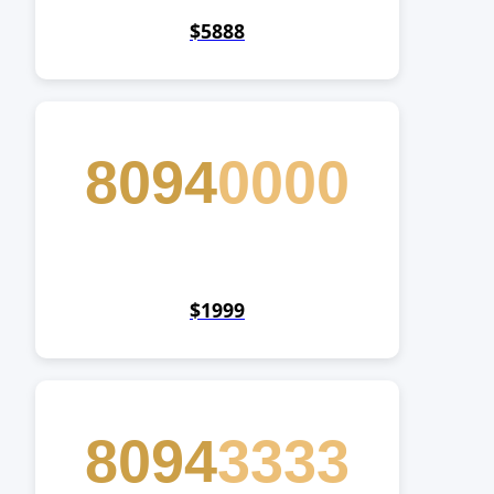
$5888
8094
0000
$1999
8094
3333