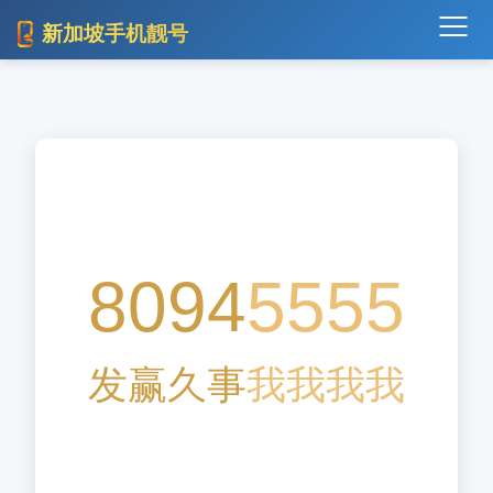
新加坡手机靓号
8094
5555
发
赢
久
事
我
我
我
我