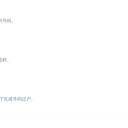
的号码。
流程。
厅完成号码过户。