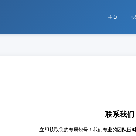
主页
号
联系我们
立即获取您的专属靓号！我们专业的团队随