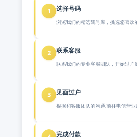
选择号码
1
浏览我们的精选靓号库，挑选您喜欢
联系客服
2
联系我们的专业客服团队，开始过户
见面过户
3
根据和客服团队的沟通,前往电信营业
完成付款
4