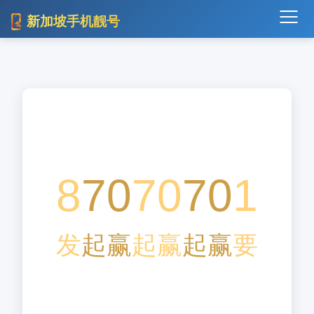
新加坡手机靓号
8
70
70
70
1
发
起
赢
起
赢
起
赢
要