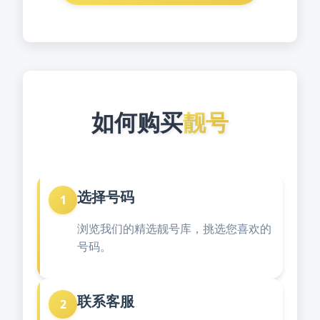
如何购买
靓号
选择号码
1
浏览我们的精选靓号库，挑选您喜欢的
号码。
联系客服
2