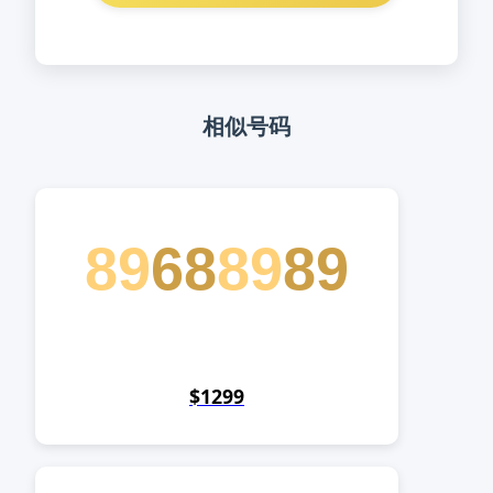
相似号码
89
68
89
89
$1299