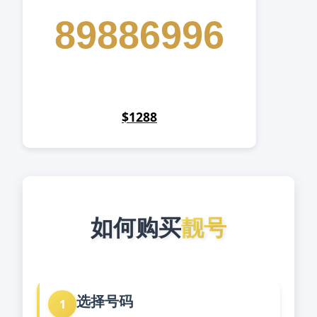
89886996
$1288
如何购买
靓号
选择号码
1