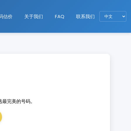
码估价
关于我们
FAQ
联系我们
选最完美的号码。