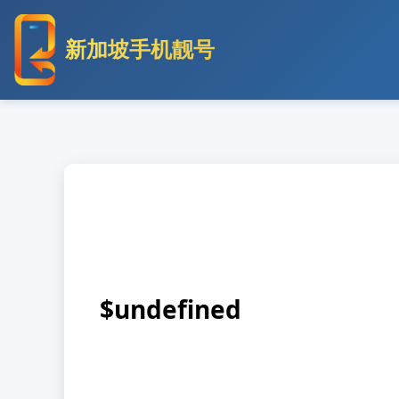
新加坡手机靓号
$undefined