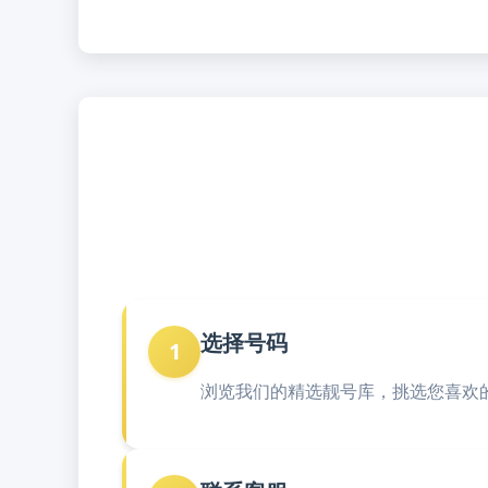
选择号码
1
浏览我们的精选靓号库，挑选您喜欢