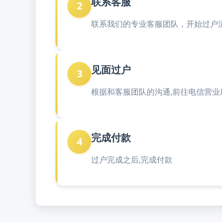
联系客服
2
联系我们的专业客服团队，开始过户
见面过户
3
根据和客服团队的沟通,前往电信营业
完成付款
4
过户完成之后,完成付款