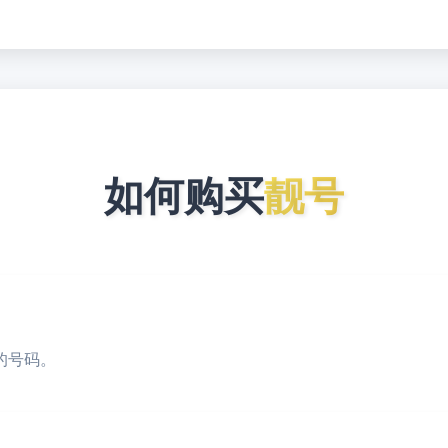
如何购买
靓号
的号码。